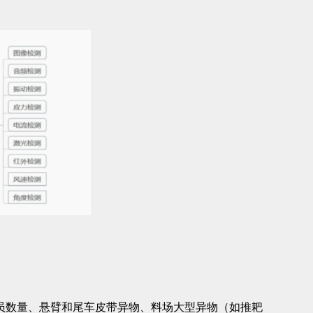
员数量、悬臂和尾车皮带异物、料场大型异物（如推耙