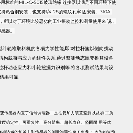
标准的MIL-C-5015玻璃绝缘 连接器以满足不同环境下使
持粘合剂安装，也支持1/4-28的螺纹孔牢 固安装。310A-
性，所以对于环境比较恶劣的工业振动监控和测量使用来 说，
传感器。
斗轮堆取料机的各项力学性能,即:对拉杆施以侧向扰动
结构载荷与应力的线性关系,通过监测动态应变推算设备
拉杆动态应力和斗轮挖掘力识别等.将各项测试结果与设
结果可靠.
 应变传感器内置了信号调理器，是往复加力装置监测以及加 工质
敏度稳定性、可重复性、高分辨率、超长寿命、坚固耐 用等优
施加适当的预紧力对传感器的测量准确性至关重要； 因为如果预