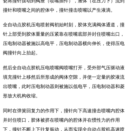
瓷将撞针摆动到阀座（喷嘴插件），液体（在压力下）流到
撞针和喷嘴之间的腔体中，撞针撞击喷嘴以产生液滴。
全自动点胶机压电喷射阀初始时刻，胶体充满阀体通道，撞
针上部受到胶体重量的压紧靠在喷嘴底部并封住喷嘴出口，
压电制动器被施以高电平，压电制动器横向伸长，使得压电
阀撞针向上抬起。
然后全自动点胶机压电喷嘴阀喷嘴打开，受外部气压驱动液
填充撞针上移然后所形成的阀体空隙，并使一定量的胶液流
出喷嘴，此时压电制动器则被施以低电平，压电制动器和菱
形放大机构收缩。
同时在弹簧回复力的作用下，撞针向下高速撞击喷嘴内腔体
并封住喷口，胶体被挤在喷嘴内的腔体并在惯性力的作用
下，撞针不断上下往复振动，从而实现全自动点胶机高速喷