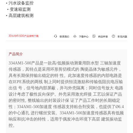
• 污水设备监控
• 变速箱监测
• 高层建筑检测
334AM1-500产品资料下载
联系我们
下载中心
样品申请
常见问题
产品简介
334AM1-500产品是一款高/低频振动测量用防水型 三轴加速度
传感器，其特点是采用环形剪切模式的 陶瓷晶体为敏感元件，
具有⻓期保持输出稳定的特 性。此加速度传感器的内部电路是
在IEPE系统的两线 制上同时提供恒流激励和传输低阻抗电压输
出信 号，信号地内部屏蔽，并与外壳隔离；同时信号放大 电路
设计考虑了极性反向保护。外壳采用激光焊接 工艺以保证产品
的密封性, 整线输出的封装设计保 证了产品工作时的⻓期稳定
性；334AM1-500加速度 传感器支持粘合剂安装，也提供了Ø6.4
的中心通孔 进行螺丝安装。334AM1-500加速度传感器具有低频
响应和抗冲击的特性，适用于偶发冲击环境下高层 建筑振动监
控。