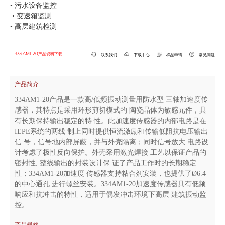
• 污水设备监控
• 变速箱监测
• 高层建筑检测
334AM1-20产品资料下载
联系我们
下载中心
样品申请
常见问题
产品简介
334AM1-20产品是一款高/低频振动测量用防水型 三轴加速度传
感器，其特点是采用环形剪切模式的 陶瓷晶体为敏感元件，具
有⻓期保持输出稳定的特 性。此加速度传感器的内部电路是在
IEPE系统的两线 制上同时提供恒流激励和传输低阻抗电压输出
信 号，信号地内部屏蔽，并与外壳隔离；同时信号放大 电路设
计考虑了极性反向保护。外壳采用激光焊接 工艺以保证产品的
密封性, 整线输出的封装设计保 证了产品工作时的⻓期稳定
性；
334AM1-20
加速度 传感器支持粘合剂安装，也提供了Ø6.4
的中心通孔 进行螺丝安装。
334AM1-20
加速度传感器具有低频
响应和抗冲击的特性，适用于偶发冲击环境下高层 建筑振动监
控。
产品规格