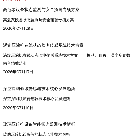
高危泵设备状态监测与安全预警专项方案
高危泵设备状态监测与安全预警专项方案
2026年07月28日
涡旋压缩机在线状态监测传感系统技术方案
涡旋压缩机在线状态监测传感系统技术方案—— 振动、位移、温度多参数
融合精准监测
2026年07月17日
深空探测领域传感器技术核心发展趋势
深空探测领域传感器技术核心发展趋势
2026年07月10日
玻璃压碎机设备智能状态监测技术解析
玻璃压碎机设备智能状态监测技术解析