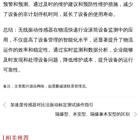
预警和预测。通过及时的维护建议和预防性维护措施，减少
了设备的非计划停机时间，延长了设备的使用寿命。
总结：无线振动传感器在物流快递行业滚筒设备监测中的应
用，不仅提高了设备管理的智能化水平，还显著提升了物流
运作的效率和稳定性。通过实时监测和数据分析，企业能够
及时发现和处理设备问题，降低维护成本，提升设备的运行
可靠性。
备注：文章图片源自网络，如需删减请联系管理员。
加速度传感器对比法振动标定测试操作指引
隔爆型、本安型、隔爆兼本安型的区别
相关推荐