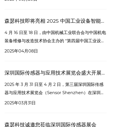
会，便是一场汇聚创新成果、孕育合作机遇的行业盛
会。森瑟科技诚挚邀请您于 9 月 24 日至 26 日，莅临
森瑟科技即将亮相 2025 中国工业设备智能运维大会暨创新成果展
我们的 C047 展台，一同见证创新力量，共商合作未
来。
4 月 16 日至 18 日，由中国机械工业联合会与中国机电
装备维修与改造技术协会主办的 “第四届中国工业设备
智能运维大会暨创新成果展” 将在杭州盛大召开。届
2025年04月08日
时，深圳市森瑟科技发展有限公司将携前沿产品与技术
精彩亮相，展台号为 B42。
深圳国际传感器与应用技术展览会盛大开展，森瑟科技闪耀登场
​2025 年 3 月 31 日至 4 月 2 日，第三届深圳国际传感
器与应用技术展览会（Sensor Shenzhen）在深圳会
展中心（福田）盛大开幕。作为中国感知领域覆盖面最
2025年03月31日
广、产业链最全面的展会，本届 Sensor Shenzhen
再次成为行业焦点，吸引了来自全球的众多企业与专业
森瑟科技诚邀您莅临深圳国际传感器展会
人士。