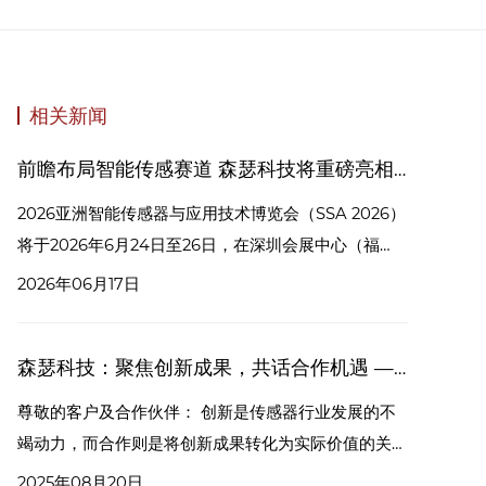
相关新闻
前瞻布局智能传感赛道 森瑟科技将重磅亮相2026亚洲智能传感器与应用技术博览会
2026亚洲智能传感器与应用技术博览会（SSA 2026）
将于2026年6月24日至26日，在深圳会展中心（福
田）3号馆盛大启幕。作为亚洲智能传感领域极具影响
2026年06月17日
力的年度行业盛会，本次展会以“智能感知·无限求
解”为核心，汇聚全产业链头部企业，集中展示智能传
森瑟科技：聚焦创新成果，共话合作机遇 —— 上海传感器展诚邀您
感前沿技术、创新产品与落地解决方案，为行业搭建技
术交流、商贸对接、资源协同的优质平台，广受智能制
尊敬的客户及合作伙伴： 创新是传感器行业发展的不
造、新能源汽车、工业互联网等领域高度关注。
竭动力，而合作则是将创新成果转化为实际价值的关
键。2025 年中国（上海）国际传感器技术与应用展览
2025年08月20日