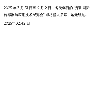
2025 年 3 月 31 日至 4 月 2 日，备受瞩目的 “深圳国际
传感器与应用技术展览会” 即将盛大启幕，这无疑是一
场汇聚全球前沿传感科技与创新应用的行业盛会。
2025年02月21日