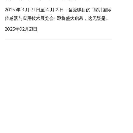
2025 年 3 月 31 日至 4 月 2 日，备受瞩目的 “深圳国际
传感器与应用技术展览会” 即将盛大启幕，这无疑是一
场汇聚全球前沿传感科技与创新应用的行业盛会。
2025年02月21日