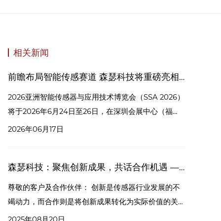
相关新闻
前瞻布局智能传感赛道 森瑟科技将重磅亮相2026亚洲智能传感器与应用技术博览会
2026亚洲智能传感器与应用技术博览会（SSA 2026）
将于2026年6月24日至26日，在深圳会展中心（福
田）3号馆盛大启幕。作为亚洲智能传感领域极具影响
2026年06月17日
力的年度行业盛会，本次展会以“智能感知·无限求
解”为核心，汇聚全产业链头部企业，集中展示智能传
森瑟科技：聚焦创新成果，共话合作机遇 —— 上海传感器展诚邀您
感前沿技术、创新产品与落地解决方案，为行业搭建技
术交流、商贸对接、资源协同的优质平台，广受智能制
尊敬的客户及合作伙伴： 创新是传感器行业发展的不
造、新能源汽车、工业互联网等领域高度关注。
竭动力，而合作则是将创新成果转化为实际价值的关
键。2025 年中国（上海）国际传感器技术与应用展览
2025年08月20日