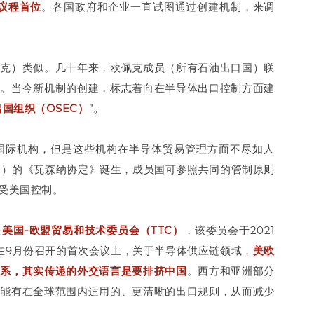
议程首位
。各国政府和企业一直试图通过创建机制，来调
佩克）类似。几十年来，欧佩克成员（所有石油出口国）联
格。当今新机制的创建，标志着向在半导体出口控制方面建
国组织（OSEC）
”。
国际机构，但是这些机构在半导体贸易管理方面不尽如人
巴统”）的《瓦森纳协定》诞生，成员国可参照共同的管制原则
受美国控制。
是
美国-欧盟贸易和技术委员会（TTC）
，该委员会于2021
在9月份召开的首次会议上，关于半导体供应链领域，
美欧
关系，其实传递的外交语言是要排挤中国
。西方和亚洲部分
望能有在全球范围内适用的、更清晰的出口规则，从而减少