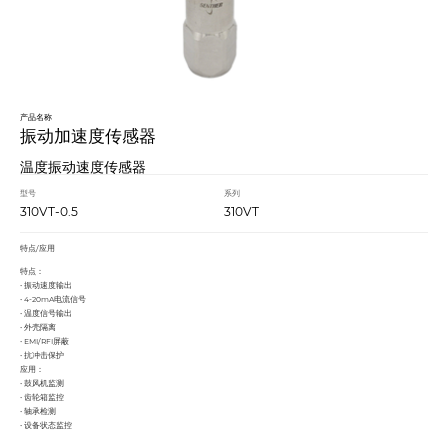
产品名称
振动加速度传感器
温度振动速度传感器
型号
系列
310VT-0.5
310VT
特点/应用
特点：
• 振动速度输出
• 4-20mA电流信号
• 温度信号输出
• 外壳隔离
• EMI/RFI屏蔽
• 抗冲击保护
应用：
• ⿎⻛机监测
• ⻮轮箱监控
• 轴承检测
• 设备状态监控