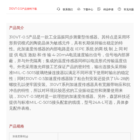
310VT-0.5产品资料下载
联系我们
下载中心
样品申请
常见问题
产品简介
310VT-0.5产品是一款工业温振同步测量型传感器。其特点是采⽤环
形剪切模式的陶瓷晶体为敏感元件，具有⻓期保持输出稳定的特
性。此加速度传感器的内部电路是在 IEPE 系统 的两 线 制 上 同 时
提 供 电压 激励 和 传 输 4-20mA电流速度输出信号，信号地内部屏
蔽，并与外壳隔离；集成的温度传感器同样以电流形式传输温度信
号。外壳采⽤激光焊接工艺保证产品的密封性，输出连接头采⽤标
准MIL-C-5015玻璃绝缘连接器以满足不同环境下使⽤时输出的稳定
性；同时310VT-0.5加速度传感器除了粘合剂安装还提供了1/4-28的
螺纹孔以便牢固安装。310VT系列加速度传感器具有宽频带响应和抗
冲击的特性，所以对环境比较恶劣的工业振动监控和测量使⽤来
说，310VT-0.5绝对是一款理想的加速度传感器。另外，森瑟科技还
提供与标准MIL-C-5015接头配套的线缆，型号24A-L可选，具体参
⻅配件表格。
产品规格
加速度量程(g)