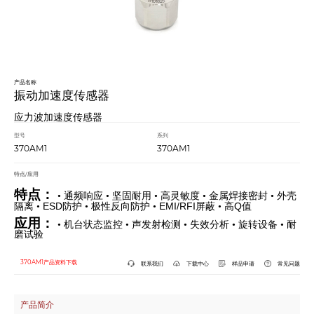
产品名称
振动加速度传感器
应力波加速度传感器
型号
系列
370AM1
370AM1
特点/应用
特点：
• 通频响应
• 坚固耐用
• 高灵敏度
• 金属焊接密封
• 外壳
ESD
EMI/RFI
Q
隔离
•
防护
• 极性反向防护
•
屏蔽
• 高
值
应用：
• 机台状态监控
• 声发射检测
• 失效分析
• 旋转设备
• 耐
磨试验
370AM1产品资料下载
联系我们
下载中心
样品申请
常见问题
产品简介