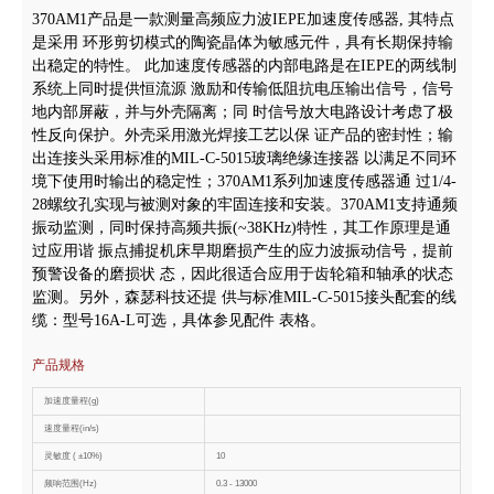
370AM1产品是一款测量高频应力波IEPE加速度传感器, 其特点
是采用
环形剪切模式的陶瓷晶体为敏感元件，具有长期保持输
出稳定的特性。
此加速度传感器的内部电路是在IEPE的两线制
系统上同时提供恒流源
激励和传输低阻抗电压输出信号，信号
地内部屏蔽，并与外壳隔离；同
时信号放大电路设计考虑了极
性反向保护。外壳采用激光焊接工艺以保
证产品的密封性；输
出连接头采用标准的MIL-C-5015玻璃绝缘连接器
以满足不同环
境下使用时输出的稳定性；370AM1系列加速度传感器通
过1/4-
28螺纹孔实现与被测对象的牢固连接和安装。370AM1支持通频
振动监测，同时保持高频共振(~38KHz)特性，其工作原理是通
过应用谐
振点捕捉机床早期磨损产生的应力波振动信号，提前
预警设备的磨损状
态，因此很适合应用于齿轮箱和轴承的状态
监测。另外，森瑟科技还提
供与标准MIL-C-5015接头配套的线
缆：型号16A-L可选，具体参见配件
表格。
产品规格
加速度量程(g)
速度量程(in/s)
灵敏度 ( ±10%)
10
频响范围(Hz)
0.3 - 13000