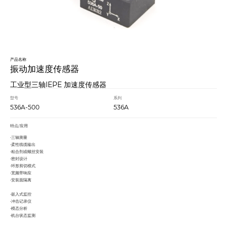
产品名称
振动加速度传感器
工业型三轴IEPE 加速度传感器
型号
系列
536A-500
536A
特点/应用
•三轴测量
•柔性线缆输出
•粘合剂或螺丝安装
•密封设计
•环形剪切模式
•宽频带响应
•安装面隔离
•嵌入式监控
•冲击记录仪
•模态分析
•机台状态监测