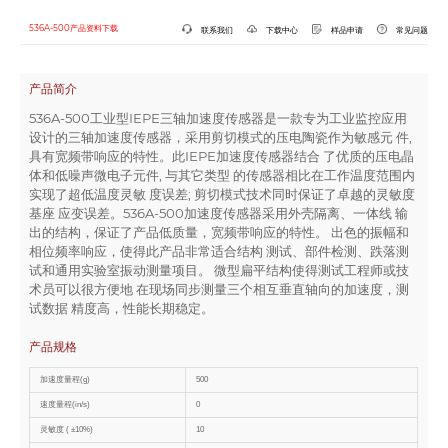
536A-500产品资料下载
联系我们
下载中心
样品申请
常见问题
产品简介
536A-500工业型IEPE三轴加速度传感器是一款专为工业监控应用
设计的三轴加速度传感器，采用剪切模式的压电陶瓷作为敏感元 件,
具有宽频带响应的特性。此IEPE加速度传感器结合 了优质的压电晶
体和低噪声微电子元件, 与其它类型 的传感器相比在工作温度范围内
实现了超低温度灵敏 度误差; 剪切模式技术同时保证了卓越的灵敏度
基座 应变误差。536A-500加速度传感器采用外壳隔离、一体线 输
出的结构，保证了产品低质量，宽频带响应的特性。 出色的振幅和
相位频率响应，使得此产品非常适合结构 测试、部件检测、跌落测
试和通用实验室振动测量项目。 微型扁平结构使得测试工程师或技
术员可以很方便地 在现场同步测量三个相互垂直轴向的加速度，测
试数据 精度高，性能长期稳定。
产品规格
加速度量程(g)
500
速度量程(in/s)
0
灵敏度 ( ±10%)
10