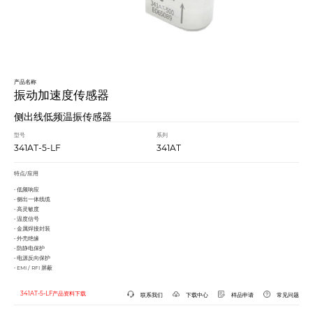
产品名称
振动加速度传感器
侧出线低频温振传感器
型号
系列
341AT-5-LF
341AT
特点/应用
• 低频响应
• 侧出一体线缆
• 高灵敏度
• 温度信号
• 金属焊接封装
• 外壳绝缘
• 防静电保护
• 电源反向保护
• EMI / RFI 屏蔽
341AT-5-LF产品资料下载
联系我们
下载中心
样品申请
常见问题