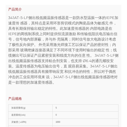
产品简介
341AT-5-LF侧出线低频温振传感器是一款防水型温振一体的IEPE加
速度传 感器，其特点是采用环形剪切模式的陶瓷晶体为敏感元 件，
具有长期保持输出稳定的特性。此加速度传感器的 内部电路是在
IEPE的两线制系统上同时提供恒流源激励 和传输低阻抗电压输出信
号，信号地内部屏蔽，并与外 壳隔离；同时信号放大电路设计考虑
了极性反向保护。 外壳采用激光焊接工艺以保证产品的密封性；内
部采用 玻璃绝缘连接器满足了不同环境下使用时输出的稳定 性；线
缆侧出可以保证产品紧密安装和线缆方向的任意 性。 341AT-5-LF侧
出线低频温振传感器支持粘合剂安装，也支持 Ø6.4的通孔螺纹安
装。温度传感器为电压输出信号，直 观容易采集。341AT-5-LF侧出
线低频温振传感器具有频带响应宽 和抗冲击的特性，所以对于偶然
冲击的工业应用环境来 说，341AT-5-LF侧出线低频温振传感器绝对
是一款理想的加速度传感器。
产品规格
加速度量程(g)
5
速度量程(in/s)
0
灵敏度 ( ±10%)
1000