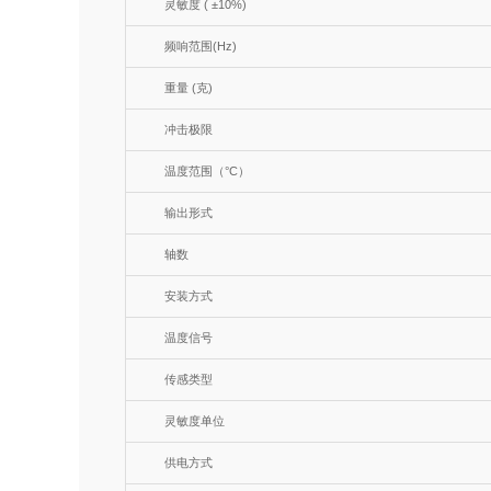
灵敏度 ( ±10%)
频响范围(Hz)
重量 (克)
冲击极限
温度范围（°C）
输出形式
轴数
安装方式
温度信号
传感类型
灵敏度单位
供电方式