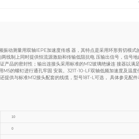
一款低频振动测量用双轴IEPE加速度传感 器，其特点是采用环形剪切
统的两线制上同时提供恒流源激励和传输低阻抗电 压输出信号，信号
产品的密封性；输出连接头采用标准的M12玻璃绝缘连 接器以满足不同
5的螺钉进行通孔牢固 安装。321T-10-LF双轴低频加速度及温
提供与标准M12接头配套的线缆，型号18T-L可选， 具体参见配件
10
0