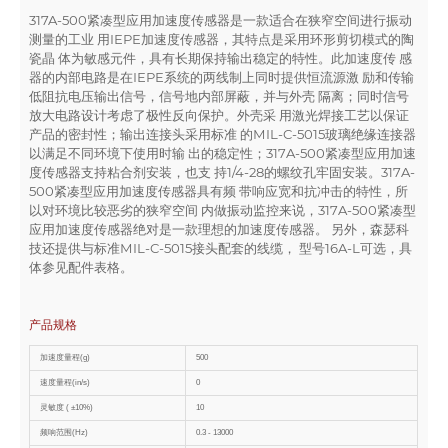
317A-500紧凑型应用加速度传感器是一款适合在狭窄空间进行振动
测量的工业 用IEPE加速度传感器，其特点是采用环形剪切模式的陶
瓷晶 体为敏感元件，具有长期保持输出稳定的特性。此加速度传 感
器的内部电路是在IEPE系统的两线制上同时提供恒流源激 励和传输
低阻抗电压输出信号，信号地内部屏蔽，并与外壳 隔离；同时信号
放大电路设计考虑了极性反向保护。外壳采 用激光焊接工艺以保证
产品的密封性；输出连接头采用标准 的MIL-C-5015玻璃绝缘连接器
以满足不同环境下使用时输 出的稳定性；317A-500紧凑型应用加速
度传感器支持粘合剂安装，也支 持1/4-28的螺纹孔牢固安装。317A-
500紧凑型应用加速度传感器具有频 带响应宽和抗冲击的特性，所
以对环境比较恶劣的狭窄空间 内做振动监控来说，317A-500紧凑型
应用加速度传感器绝对是一款理想的加速度传感器。 另外，森瑟科
技还提供与标准MIL-C-5015接头配套的线缆， 型号16A-L可选，具
体参见配件表格。
产品规格
加速度量程(g)
500
速度量程(in/s)
0
灵敏度 ( ±10%)
10
频响范围(Hz)
0.3 - 13000