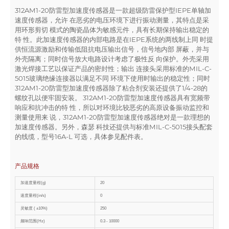
312AM1-20防雷型加速度传感器是一款超级防雷保护型IEPE单轴加
速度传感器，允许 在恶劣的电压环境下进行振动测量，其特点是采
用环形剪切 模式的陶瓷晶体为敏感元件，具有长期保持输出稳定的
特 性。此加速度传感器的内部电路是在IEPE系统的两线制上同 时提
供恒流源激励和传输低阻抗电压输出信号，信号地内部 屏蔽，并与
外壳隔离；同时信号放大电路设计考虑了极性反 向保护。外壳采用
激光焊接工艺以保证产品的密封性；输出 连接头采用标准的MIL-C-
5015玻璃绝缘连接器以满足不同 环境下使用时输出的稳定性；同时
312AM1-20防雷型加速度传感器除了粘合剂安装还提供了1/4-28的
螺纹孔以便牢固安装。 312AM1-20防雷型加速度传感器具有宽频带
响应和抗冲击的特 性，所以对环境比较恶劣的高原设备振动监控和
测量使用来 说，312AM1-20防雷型加速度传感器绝对是一款理想的
加速度传感器。另外，森瑟 科技还提供与标准MIL-C-5015接头配套
的线缆，型号16A-L 可选，具体参见配件表。
产品规格
加速度量程(g)
20
速度量程(in/s)
0
灵敏度 ( ±10%)
250
频响范围(Hz)
0.3 - 10000