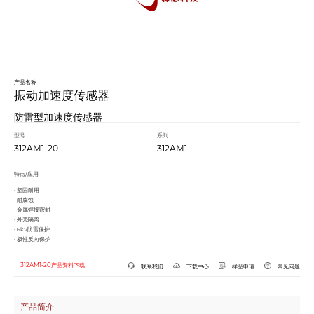
产品名称
振动加速度传感器
防雷型加速度传感器
型号
系列
312AM1-20
312AM1
特点/应用
• 坚固耐用
• 耐腐蚀
• 金属焊接密封
• 外壳隔离
• 6kV防雷保护
• 极性反向保护
312AM1-20产品资料下载
联系我们
下载中心
样品申请
常见问题
产品简介