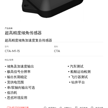
产品名称
超高精度倾角传感器
超高精度倾角加速度复合传感器
型号
系列
CTA-M1-15
CTA
特点/应用
•
• 倾角及加速度输出
汽车测试
•
• 极高信号分辨率
船舶运动检测
•
• 输出长期稳定
飞行器测试
•
• 宽供电范围
钻井平台
/
• 单
双轴向输出可选
• 低功耗
• 恶劣环境应用
CTA-M1-15产品资料下载
联系我们
下载中心
样品申请
常见问题