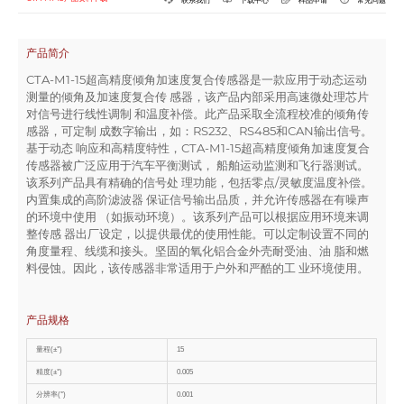
产品简介
CTA-M1-15超高精度倾角加速度复合传感器是一款应用于动态运动
测量的倾角及加速度复合传 感器，该产品内部采用高速微处理芯片
对信号进行线性调制 和温度补偿。此产品采取全流程校准的倾角传
感器，可定制 成数字输出，如：RS232、RS485和CAN输出信号。
基于动态 响应和高精度特性，CTA-M1-15超高精度倾角加速度复合
传感器被广泛应用于汽车平衡测试， 船舶运动监测和飞行器测试。
该系列产品具有精确的信号处 理功能，包括零点/灵敏度温度补偿。
内置集成的高阶滤波器 保证信号输出品质，并允许传感器在有噪声
的环境中使用 （如振动环境）。该系列产品可以根据应用环境来调
整传感 器出厂设定，以提供最优的使用性能。可以定制设置不同的
角度量程、线缆和接头。坚固的氧化铝合金外壳耐受油、油 脂和燃
料侵蚀。因此，该传感器非常适用于户外和严酷的工 业环境使用。
产品规格
量程(±°)
15
精度(±°)
0.005
分辨率(°)
0.001