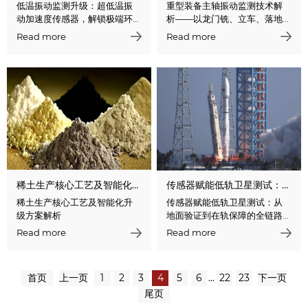
低温振动监测升级：超低温振
重型装备主轴振动监测技术解
动加速度传感器，解锁极端环
析——以龙门铣、立车、落地
境监测新可能
镗为例
Read more
Read more
稀土生产核心工艺及智能化升级方案解析
传感器赋能低轨卫星测试：从地面验证到在轨保障的全链路技术应用
稀土生产核心工艺及智能化升
传感器赋能低轨卫星测试：从
级方案解析
地面验证到在轨保障的全链路
技术应用
Read more
Read more
首页
上一页
1
2
3
4
5
6
...
22
23
下一页
尾页