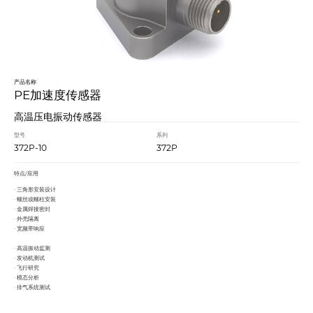
产品名称
PE加速度传感器
高温压电振动传感器
型号
系列
372P-10
372P
特点/应用
· 三角形安装设计
· 螺丝或螺柱安装
· 金属焊接密封
· 外壳隔离
· 宽频带响应
· 高温振动监测
· 发动机测试
· 飞行研究
· 模态分析
· 排气系统测试