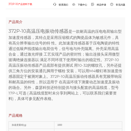
372P-10产品资料下载
联系我们
下载中心
样品申请
常见问题
产品简介
372P-10高温压电振动传感器
是一款耐高温的压电电荷输出型
加速度传感器，其特点是采用压缩模式的陶瓷晶体为敏感元件，具
有高分辨率输出信号的特 性。此加速度传感器基于压电陶瓷的特性
通过低噪声线缆输出电荷信号，信号地与外壳隔离。外壳采用高温
合金，通过激光焊接 工艺实现产品的密封性；输出连接头采用微型
玻璃绝缘连接器以 满足不同环境下使用时输出的稳定性。
372P-10
高温压振动传感器产品底部有提供测试 用10-32的螺纹孔，另外还提
供三角方位的安装通孔脚用于螺栓 安装，可以用M4螺钉将加速度传
感器固定于被测对象上。372P-10高温压振动传感器具有宽频带响应
和耐高温的特性，所以适用于 在高温环境下测量动态加速度及振动
的场合。另外，森瑟科技还特别提供与接头配套的高温线缆，型号
17P-L可选 ( 高温线缆暂时未分享到网站上，可以联系我们索要资
料)，具体可参见配件表格。
产品规格
加速度量程(g)
1000