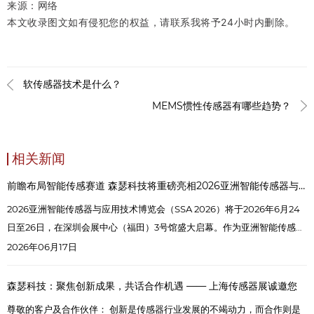
来源：网络
本文收录图文如有侵犯您的权益，请联系我将予24小时内删除。
软传感器技术是什么？
MEMS惯性传感器有哪些趋势？
相关新闻
前瞻布局智能传感赛道 森瑟科技将重磅亮相2026亚洲智能传感器与应用技术博览会
2026亚洲智能传感器与应用技术博览会（SSA 2026）将于2026年6月24
日至26日，在深圳会展中心（福田）3号馆盛大启幕。作为亚洲智能传感领
域极具影响力的年度行业盛会，本次展会以“智能感知·无限求解”为核心，
2026年06月17日
汇聚全产业链头部企业，集中展示智能传感前沿技术、创新产品与落地解
决方案，为行业搭建技术交流、商贸对接、资源协同的优质平台，广受智
森瑟科技：聚焦创新成果，共话合作机遇 —— 上海传感器展诚邀您
能制造、新能源汽车、工业互联网等领域高度关注。
尊敬的客户及合作伙伴： 创新是传感器行业发展的不竭动力，而合作则是