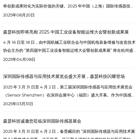
将创新成果转化为实际价值的关键。2025 年中国（上海）国际传感器技术
与应用展览会，便是一场汇聚创新成果、孕育合作机遇的行业盛会。森瑟
2025年08月20日
科技诚挚邀请您于 9 月 24 日至 26 日，莅临我们的 C047 展台，一同见证
创新力量，共商合作未来。
森瑟科技即将亮相 2025 中国工业设备智能运维大会暨创新成果展
4 月 16 日至 18 日，由中国机械工业联合会与中国机电装备维修与改造技术
协会主办的 “第四届中国工业设备智能运维大会暨创新成果展” 将在杭州盛
大召开。届时，深圳市森瑟科技发展有限公司将携前沿产品与技术精彩亮
2025年04月08日
相，展台号为 B42。
深圳国际传感器与应用技术展览会盛大开展，森瑟科技闪耀登场
​2025 年 3 月 31 日至 4 月 2 日，第三届深圳国际传感器与应用技术展览会
（Sensor Shenzhen）在深圳会展中心（福田）盛大开幕。作为中国感知
领域覆盖面最广、产业链最全面的展会，本届 Sensor Shenzhen 再次成
2025年03月31日
为行业焦点，吸引了来自全球的众多企业与专业人士。
森瑟科技诚邀您莅临深圳国际传感器展会
2025 年 3 月 31 日至 4 月 2 日，备受瞩目的 “深圳国际传感器与应用技术展