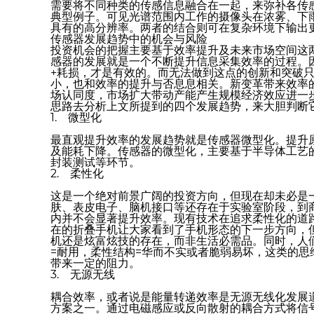
需要将不同种类的传感信息融合在一起，来弥补各传
典型例子。可见光谱范围内工作的摄像头在浓雾、下
具有的高分辨率。两者的结合则可在复杂环境下输出
传感器发展趋势中的机会与风险
投资机会的把握主要基于效率提升及未来市场空间这
感器的发展就是一个不断提升信息采集效率的过程。
+耗损，才是有效的。而无法做到这点的创新和突破
小，也和效率的提升与否息息相关。新变革带来效率
场认同度，市场扩大带动产能产生规模经济效应进一
思路去分析上文所提到的四个发展趋势，来大胆判断
1. 微型化
最直观提升效率的发展趋势就是传感器微型化。提升
及能耗下降。传感器的微型化，主要基于半导体工艺
封装测试等环节。
2. 柔性化
这是一个绝对前景广阔的投资方向，但现在却未必是
肤、表皮电子、脑机接口等还存在于实验室阶段，到
内并不会显著提升效率。现有技术在追求柔性化的道
在的折叠手机让大家看到了手机形态的下一步方向，
机还是炫富炫技的存在，而非生活必需品。同时，人
=耐用，柔性结构=华而不实或者脆弱易坏，这类的
带来一定的阻力。
3. 无源无线
耦合效率，或者说是能量转递效率是无源无线化发展道
方案之一。通过电磁感应或反向散射的耦合方式将信