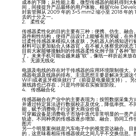
成本的下降；从性能上看，微型传感器的能耗得到大
间，间接提升产品最终的用户体验。根据Yole Dével
封装管脚从 2009 年的 3×5 mm2 缩小至 2018 
去的十分之一。
2. 柔性化
传感器柔性化的目的主要有三种：便携、仿生、融合
器件刚性结构，使得产品设计上能够有所突破，在外
过柔性传感器来模拟人体皮肤，为机器人的感知进行
材料可以更加贴合人体器官，在不被人体察觉的状态
目前大家能够接触到的传感器柔性化例子除了各种“智
了。未来手机可能会越来越“软”，像纸一样折起来放
3. 无源无线化
电源及电线的存在对于传感器的应用环境限制很大。
感器电源及线路的排布。主流思想主要是解决无源这
WiFi或者蓝牙模块就行了（前提是电量能支持）。
展线路也已存在，只是均停留在实验室阶段。
4. 传感融合化
传感器融合在产业中的主要表现为：按照数据采集方
并通过特定算法进行数据校正及优化，降低串扰。不
能，赋予消费电子行业更大商业价值。
可穿戴设备是消费电子市场中迭代非常明显的一类产
轨迹。不同种类的传感器逐步增加、融合、协同工作
图片
另一个明显案例就是汽车电子中的视觉雷达融合。目前
的，这意味着相应传感器彼此之间几乎不交换信息。