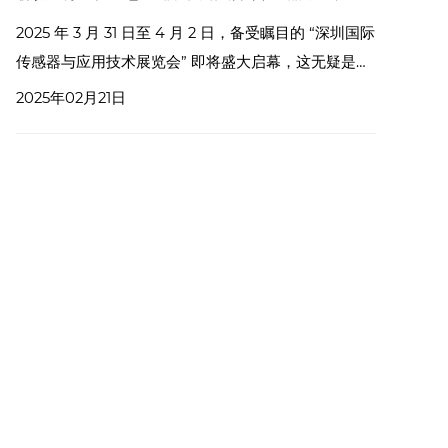
2025 年 3 月 31 日至 4 月 2 日，备受瞩目的 “深圳国际
传感器与应用技术展览会” 即将盛大启幕，这无疑是一
场汇聚全球前沿传感科技与创新应用的行业盛会。
2025年02月21日