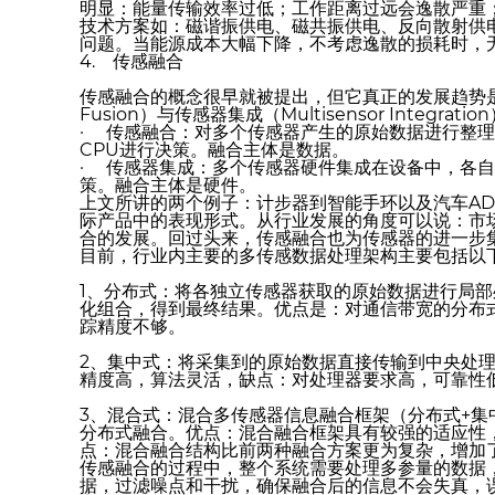
明显：能量传输效率过低；工作距离过远会逸散严重
技术方案如：磁谐振供电、磁共振供电、反向散射供
问题。当能源成本大幅下降，不考虑逸散的损耗时，
4. 传感融合
传感融合的概念很早就被提出，但它真正的发展趋势是
Fusion）与传感器集成（Multisensor Integrat
· 传感融合：对多个传感器产生的原始数据进行整
CPU进行决策。融合主体是数据。
· 传感器集成：多个传感器硬件集成在设备中，各
策。融合主体是硬件。
上文所讲的两个例子：计步器到智能手环以及汽车AD
际产品中的表现形式。从行业发展的角度可以说：市
合的发展。回过头来，传感融合也为传感器的进一步
目前，行业内主要的多传感数据处理架构主要包括以
1、分布式：将各独立传感器获取的原始数据进行局
化组合，得到最终结果。优点是：对通信带宽的分布
踪精度不够。
2、集中式：将采集到的原始数据直接传输到中央处
精度高，算法灵活，缺点：对处理器要求高，可靠性
3、混合式：混合多传感器信息融合框架（分布式+
分布式融合。优点：混合融合框架具有较强的适应性
点：混合融合结构比前两种融合方案更为复杂，增加
传感融合的过程中，整个系统需要处理多参量的数据
据，过滤噪点和干扰，确保融合后的信息不会失真，