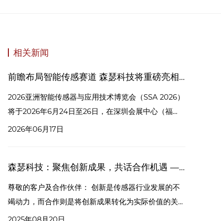
相关新闻
前瞻布局智能传感赛道 森瑟科技将重磅亮相2026亚洲智能传感器与应用技术博览会
2026亚洲智能传感器与应用技术博览会（SSA 2026）
将于2026年6月24日至26日，在深圳会展中心（福
田）3号馆盛大启幕。作为亚洲智能传感领域极具影响
2026年06月17日
力的年度行业盛会，本次展会以“智能感知·无限求
解”为核心，汇聚全产业链头部企业，集中展示智能传
森瑟科技：聚焦创新成果，共话合作机遇 —— 上海传感器展诚邀您
感前沿技术、创新产品与落地解决方案，为行业搭建技
术交流、商贸对接、资源协同的优质平台，广受智能制
尊敬的客户及合作伙伴： 创新是传感器行业发展的不
造、新能源汽车、工业互联网等领域高度关注。
竭动力，而合作则是将创新成果转化为实际价值的关
键。2025 年中国（上海）国际传感器技术与应用展览
2025年08月20日