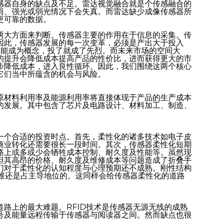
感器自身的缺点及不足。雷达视觉融合就是个传感融合的
雨、强光或弱光情况下会失真。而雷达缺少成像传感器所
更可靠的数据。
两大方面来判断。传感器主要的作用在于信息的采集。传
因此，传感器发展的每一次变革，必须是产出大于投入
只能成为概念，投了就成了先烈。而未来市场的空间大
的提升会降低成本提高产品的性价比，进而获得更大的市
步降低成本，进入良性循环。因此，我们围绕这两个核心
它们当中所蕴含的机会与风险。
原材料利用率及能源利用率将直接体现于产品的生产成本
的发展。其中包含了芯片及电路设计、材料加工、制造、
一个合适的投资时点。首先，柔性化的诸多技术如电子皮
商业转化还需要很长一段时间。其次，传感器柔性化短期
路上或多或少会牺牲成本控制、耐久度及性能等。虽然现
但其高昂的价格、耐久度及维修成本等问题造成了折叠手
们对于柔性化的认知程度与心理预期还不成熟。刚性结构
思维还是占主导地位的。这同样会给传感器柔性化的道路
路上的最大难题。RFID技术是传感器无源无线的成熟
号及能量远程传输于传感器与阅读器之间。然而缺点也很