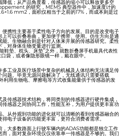
幅降低；从产品角度看，传感器的缩小可以释放更多空
oppement 的研究，MEMS 典型器件中，加速度计的
年的 1.6×1.6 mm2，面积仅相当于之前的17%，而成本则是过
。便携性主要基于柔性电子方向的发展。目的是改变电子
形上可以折叠卷曲，更加便于携带、使用。仿生方向是通
赋能。生物融合则是针对人体来开展的传感器研究。柔性
下，对身体生物变量进行监测。
能鞋垫、枕头、床垫”之外，就数折叠屏手机最具代表性
在口袋，或者像隐形眼镜一样，戴在眼中。
许多工业及医疗场景中复杂的机械及人体结构无法满足传
个问题。毕竟无源问题解决了，无线通讯只需要搭载
另外利用生物电、摩擦电等方式收集能量供于传感器的发
式及传感器技术结构，将同类别的传感器进行硬件集成，
同传感器之间协同工作，性能互补，为用户提供更丰富功
品。从外观到功能的进化就可以清晰的看到传感器融合的
使得电子设备的功能更丰富，更符合消费者需求。
，大多数路面上行驶车辆内的ADAS功能都是独立工作
然而，面对复杂环境仅仅依靠单一传感器是不够的。我们