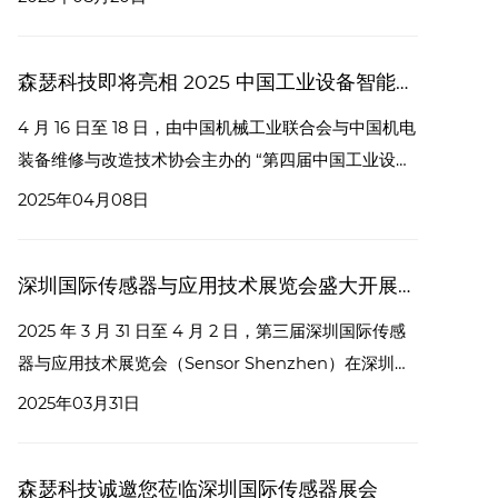
会，便是一场汇聚创新成果、孕育合作机遇的行业盛
会。森瑟科技诚挚邀请您于 9 月 24 日至 26 日，莅临
森瑟科技即将亮相 2025 中国工业设备智能运维大会暨创新成果展
我们的 C047 展台，一同见证创新力量，共商合作未
来。
4 月 16 日至 18 日，由中国机械工业联合会与中国机电
装备维修与改造技术协会主办的 “第四届中国工业设备
智能运维大会暨创新成果展” 将在杭州盛大召开。届
2025年04月08日
时，深圳市森瑟科技发展有限公司将携前沿产品与技术
精彩亮相，展台号为 B42。
深圳国际传感器与应用技术展览会盛大开展，森瑟科技闪耀登场
​2025 年 3 月 31 日至 4 月 2 日，第三届深圳国际传感
器与应用技术展览会（Sensor Shenzhen）在深圳会
展中心（福田）盛大开幕。作为中国感知领域覆盖面最
2025年03月31日
广、产业链最全面的展会，本届 Sensor Shenzhen
再次成为行业焦点，吸引了来自全球的众多企业与专业
森瑟科技诚邀您莅临深圳国际传感器展会
人士。