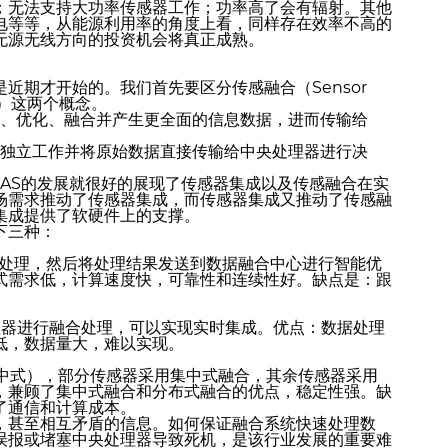
；无法支持大功率传感器工作；功率高了会有辐射。其他
电等等，从能源利用率的角度上看，同样存在效率不高的
无源无线方向的投资机会将真正成熟。
近期才开始的。我们首先要区分传感融合（Sensor
ion）这两个概念。
理、优化、融合并产生更全面的信息数据，进而传输给
自独立工作并将原始数据直接传输给中央处理器进行决
AS的发展就很好的展现了传感器集成以及传感融合在实
场需求推动了传感器集成，而传感器集成又推动了传感融
集成提供了软硬件上的支撑。
下三种：
部处理，然后将处理结果发送到数据融合中心进行智能优
式需求低，计算速度快，可靠性和连续性好。缺点是：跟
理器进行融合处理，可以实现实时集成。优点：数据处理
低，数据量大，难以实现。
集中式），部分传感器采用集中式融合，其余传感器采用
，兼顾了集中式融合和分布式融合的优点，稳定性强。缺
了通信和计算成本。
，甚至相互矛盾的信息。如何保证融合系统快速处理数
误报或堵塞中央处理器导致死机，是该行业发展的重要难