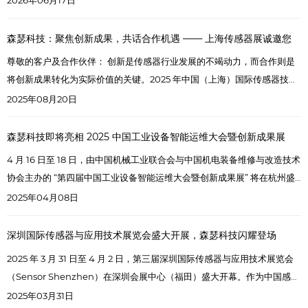
2026年06月17日
汇聚全产业链头部企业，集中展示智能传感前沿技术、创新产品与落地解
决方案，为行业搭建技术交流、商贸对接、资源协同的优质平台，广受智
森瑟科技：聚焦创新成果，共话合作机遇 —— 上海传感器展诚邀您
能制造、新能源汽车、工业互联网等领域高度关注。
尊敬的客户及合作伙伴： 创新是传感器行业发展的不竭动力，而合作则是
将创新成果转化为实际价值的关键。2025 年中国（上海）国际传感器技术
与应用展览会，便是一场汇聚创新成果、孕育合作机遇的行业盛会。森瑟
2025年08月20日
科技诚挚邀请您于 9 月 24 日至 26 日，莅临我们的 C047 展台，一同见证
创新力量，共商合作未来。
森瑟科技即将亮相 2025 中国工业设备智能运维大会暨创新成果展
4 月 16 日至 18 日，由中国机械工业联合会与中国机电装备维修与改造技术
协会主办的 “第四届中国工业设备智能运维大会暨创新成果展” 将在杭州盛
大召开。届时，深圳市森瑟科技发展有限公司将携前沿产品与技术精彩亮
2025年04月08日
相，展台号为 B42。
深圳国际传感器与应用技术展览会盛大开展，森瑟科技闪耀登场
​2025 年 3 月 31 日至 4 月 2 日，第三届深圳国际传感器与应用技术展览会
（Sensor Shenzhen）在深圳会展中心（福田）盛大开幕。作为中国感知
领域覆盖面最广、产业链最全面的展会，本届 Sensor Shenzhen 再次成
2025年03月31日