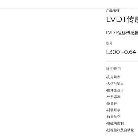
产品名称
LVDT传
LVDT位移传感
型号
L3001-0.64
特点/应用
•高分辨率
•大信号输出
•抗冲击设计
•外形紧凑
•质量轻
•封装可靠
•航天航空
•电磁阀控制
•过程控制及自动化