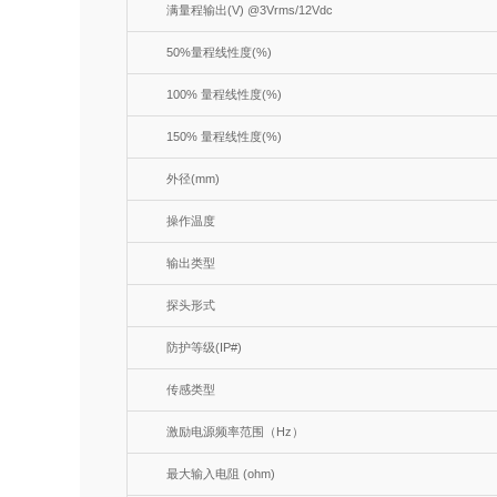
满量程输出(V) @3Vrms/12Vdc
50%量程线性度(%)
100% 量程线性度(%)
150% 量程线性度(%)
外径(mm)
操作温度
输出类型
探头形式
防护等级(IP#)
传感类型
激励电源频率范围（Hz）
最大输入电阻 (ohm)