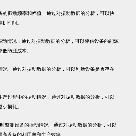
备的振动频率和幅值，通过对振动数据的分析，可以快
停机时间。
振动情况，通过对振动数据的分析，可以评估设备的能源
降低能源成本。
情况，通过对振动数据的分析，可以判断设备是否存在
生产过程中的振动情况，通过对振动数据的分析，可以
减少损耗。
时监测设备的振动情况，通过对振动数据的分析，可以
提高设备的利用率和生产效率。