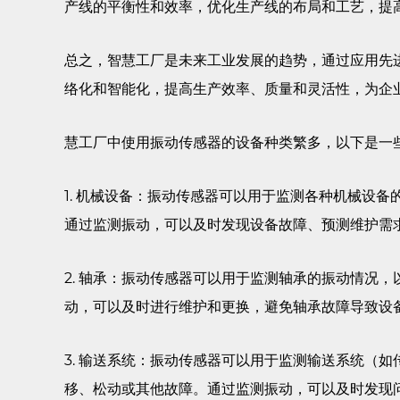
产线的平衡性和效率，优化生产线的布局和工艺，提
总之，智慧工厂是未来工业发展的趋势，通过应用先
络化和智能化，提高生产效率、质量和灵活性，为企
慧工厂中使用振动传感器的设备种类繁多，以下是一
1.
机械设备：振动传感器可以用于监测各种机械设备
通过监测振动，可以及时发现设备故障、预测维护需
2.
轴承：振动传感器可以用于监测轴承的振动情况，
动，可以及时进行维护和更换，避免轴承故障导致设
3.
输送系统：振动传感器可以用于监测输送系统（如
移、松动或其他故障。通过监测振动，可以及时发现