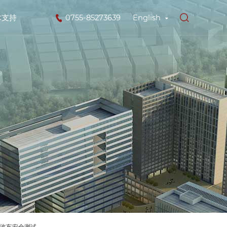
术支持
0755-85273639
English
汽车安全测试