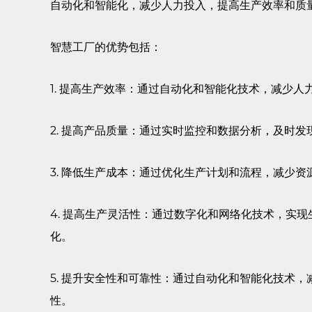
自动化和智能化，减少人力投入，提高生产效率和质
智慧工厂的优势包括：
1.
提高生产效率：通过自动化和智能化技术，减少人
2.
提高产品质量：通过实时监控和数据分析，及时发
3.
降低生产成本：通过优化生产计划和流程，减少资
4.
提高生产灵活性：通过数字化和网络化技术，实现
化。
5.
提升安全性和可靠性：通过自动化和智能化技术，
性。