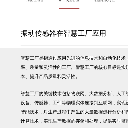
振动传感器在智慧工厂应用
智慧工厂是指通过应用先进的信息技术和自动化技术
率、质量和灵活性的工厂。智慧工厂的核心目标是实
本、提升产品质量和灵活性。
智慧工厂的关键技术包括物联网、大数据分析、人工
设备、传感器、工件等物理实体连接到互联网，实现
智能技术，对生产过程中产生的大量数据进行分析和
计算技术，实现生产数据的存储和处理，提供实时监