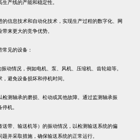
高生产线的产能和稳定性。
进的信息技术和自动化技术，实现生产过程的数字化、网
业带来更大的竞争优势。
些常见的设备：
的振动情况，例如电机、泵、风机、压缩机、齿轮箱等。
求，避免设备损坏和停机时间。
以检测轴承的磨损、松动或其他故障。通过监测轴承振
备停机。
传送带、输送机等）的振动情况，以检测输送系统的偏
问题并采取措施，确保输送系统的正常运行。