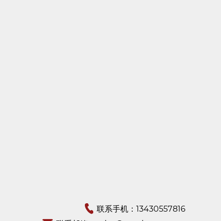
联系手机：13430557816