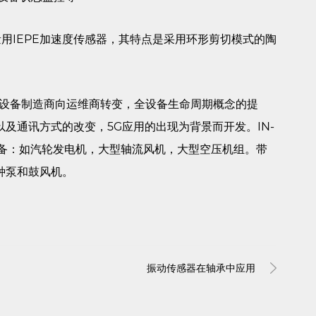
测量用IEPE加速度传感器，其特点是采用环形剪切模式的陶
是基于设备制造商向运维商转变，全设备生命周期概念的提
及通讯方式的改变，5G应用的出现为背景而开发。IN-
设备：如汽轮发电机，大型轴流风机，大型空压机组。带
种泵和鼓风机。
振动传感器在轴承中应用