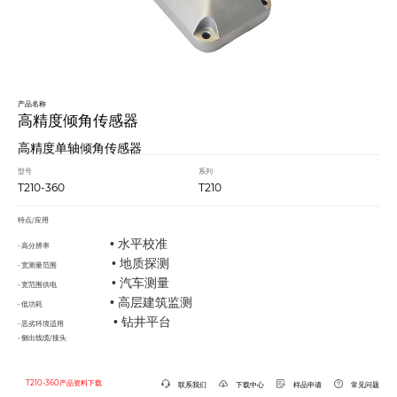
产品名称
高精度倾角传感器
高精度单轴倾角传感器
型号
系列
T210-360
T210
特点/应用
•
水平校准
• 高分辨率
•
地质探测
• 宽测量范围
•
汽车测量
• 宽范围供电
•
高层建筑监测
• 低功耗
•
钻井平台
• 恶劣环境适用
• 侧出线缆/接头
T210-360产品资料下载
联系我们
下载中心
样品申请
常见问题