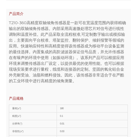
产品简介
T210-360高精度双轴倾角传感器是一款可在宽温度范围内获得精确
输出的双轴倾角传感器。内部采用高速微处理芯片对信号进行线性
调制和温度补偿。此产品采取全流程校准,可定制数字输出或模拟输
出，主要面向平台校准、塔架监控、翻转保护、倾斜报警等领域的
应用。快速响应特性和高精度使得该传感器成为移动平台设备监测
的最佳选择。内置集成的高阶滤波器保证信号品质，并允许传感器
在有噪声的环境中使用（如振动环境）。该系列产品可以根据应用
环境来调整传感器出厂设定，以提供最优的使用性能。也可以根据
现场安装要求进行量程，线缆和连接器的定制。坚固的氧化铝合金
外壳耐受油、油脂和燃料侵蚀。因此，该传感器非常适合于在严酷
的工业环境中进行高精度的倾角测量。
产品规格
量程(±°)
180
精度(±°)
0.1
分辨率(°)
0.01
非线性(±°)
0.03