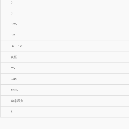
5
0
0.25
0.2
-40 - 120
表压
mV
Gas
#N/A
动态压力
5