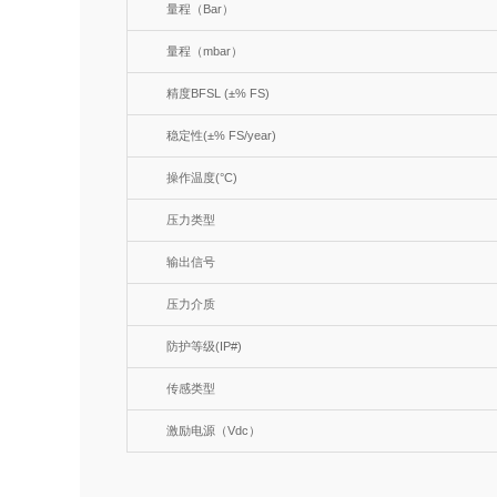
量程（Bar）
量程（mbar）
精度BFSL (±% FS)
稳定性(±% FS/year)
操作温度(°C)
压力类型
输出信号
压力介质
防护等级(IP#)
传感类型
激励电源（Vdc）