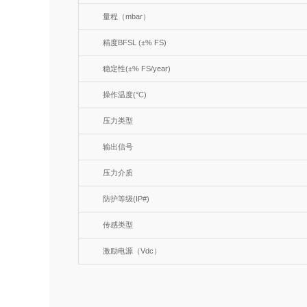
量程（mbar）
精度BFSL (±% FS)
稳定性(±% FS/year)
操作温度(°C)
压力类型
输出信号
压力介质
防护等级(IP#)
传感类型
激励电源（Vdc）