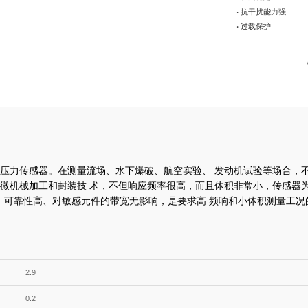
• 抗干扰能力强
• 过载保护
型压力传感器。在测量流场、水下爆破、航空实验、
发动机试验等场合，
硅微机械加工和封装技
术，不但响应频率很高，而且体积非常小，传感器
、可靠性高、对敏感元件的带宽无影响，是要求高
频响和小体积测量工况
2.9
0.2