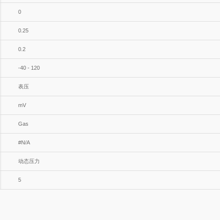
0
0.25
0.2
-40 - 120
表压
mV
Gas
#N/A
动态压力
5